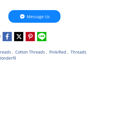
Message Us
e
reads
,
Cotton Threads
,
Pink/Red
,
Threads
onderfil