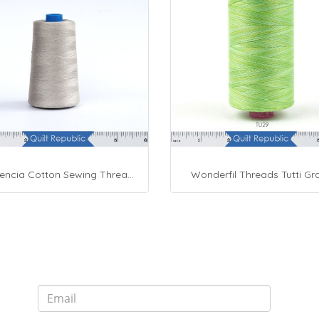
Presencia Cotton Sewing Thread 3-ply 60wt 4882 Yards Grey
Wonderfil Threads Tutti Gr