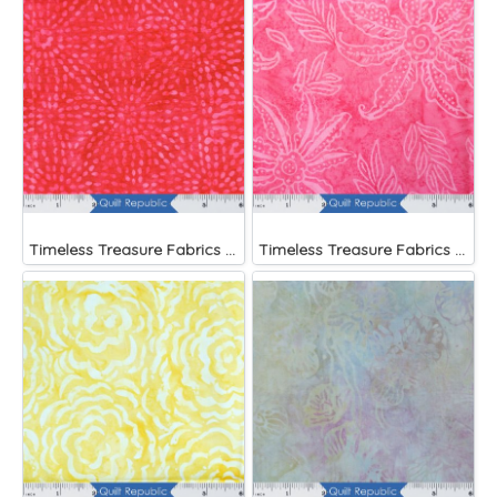
Timeless Treasure Fabrics Tonga Batiks Liberty Fireworks Stripes
Timeless Treasure Fabrics Tonga Batiks Brightside Pink Scalloped Flower