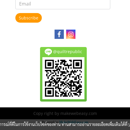
Subscribe
@quiltrepublic
Copy right by makewebeasy.com
Powered by
MakeWebEasy.com
บการณ์ที่ดีในการใช้งานเว็บไซต์ของท่าน ท่านสามารถอ่านรายละเอียดเพิ่มเติมได้ที่