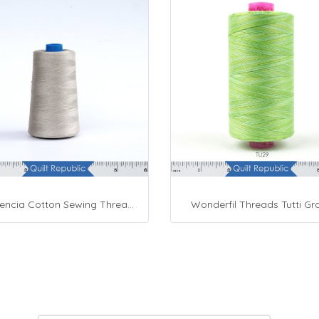
Presencia Cotton Sewing Thread 3-ply 60wt 4882 Yards Grey
Wonderfil Threads Tutti Gr