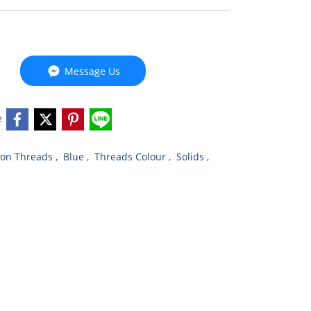
Message Us
e
ton Threads
,
Blue
,
Threads Colour
,
Solids
,