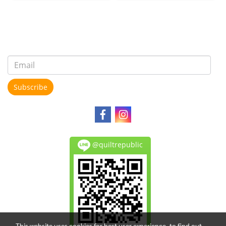
Subscribe
@quiltrepublic
This website uses cookies for best user experience, to find out