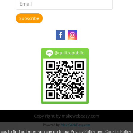
Subscribe
@quiltrepublic
Copy right by makewebeasy.com
Powered by
MakeWebEasy.com
ence, to find out more you can go to our
Privacy Policy
and
Cookies Policy