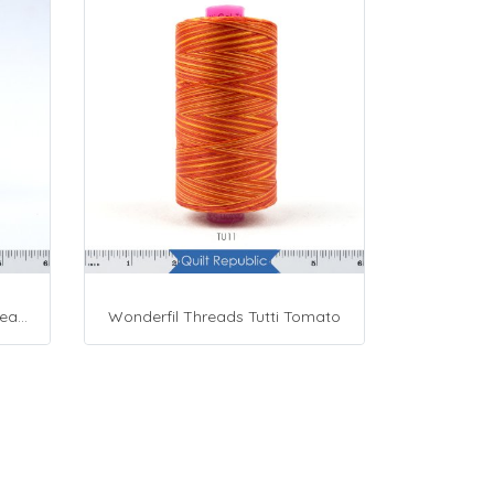
Presencia Cotton Sewing Thread 3-ply 60wt 4882 Yards Grey
Wonderfil Threads Tutti Tomato