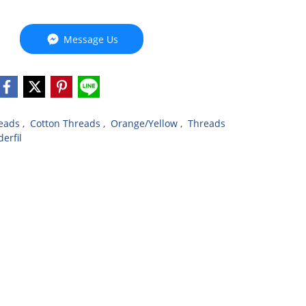
Message Us
eads
,
Cotton Threads
,
Orange/Yellow
,
Threads
erfil