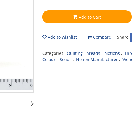
Add to Cart
Add to wishlist
Compare
Share
Categories :
Quilting Threads
,
Notions
,
Thr
Colour
,
Solids
,
Notion Manufacturer
,
Wond