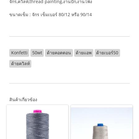
จักร,ควิลท์,thread painting,งานปัก,งานโพ้ง
ขนาดเข็ม : จักร เข็มเบอร์ 80/12 หรือ 90/14
Konfetti
50wt
ด้ายคอตตอน
ด้ายแอพ
ด้ายเบอร์50
ด้ายควิลท์
สินค้าเกี่ยวข้อง