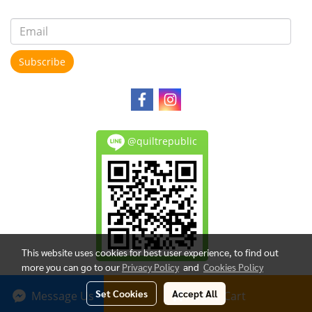
Subscribe
@quiltrepublic
This website uses cookies for best user experience, to find out
more you can go to our
Privacy Policy
and
Cookies Policy
Copy right by makewebeasy.com
Set Cookies
Accept All
Message Us
Add to Cart
Powered by
MakeWebEasy.com