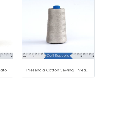
mato
Presencia Cotton Sewing Thread 3-ply 60wt 4882 Yards Grey