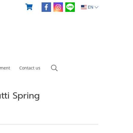
EN
yment
Contact us
tti Spring