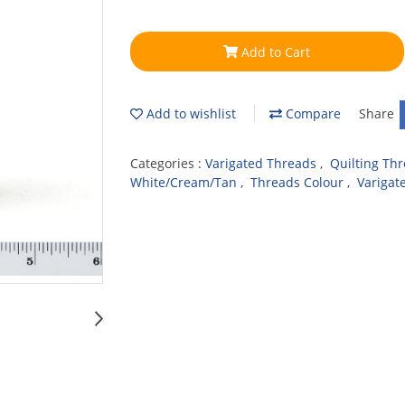
Add to Cart
Add to wishlist
Compare
Share
Categories :
Varigated Threads
,
Quilting Th
White/Cream/Tan
,
Threads Colour
,
Varigat