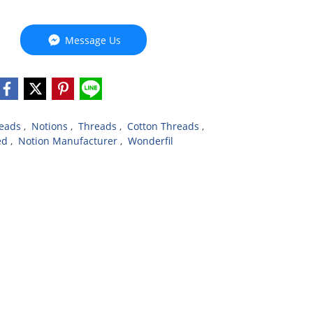
Message Us
reads
,
Notions
,
Threads
,
Cotton Threads
,
ed
,
Notion Manufacturer
,
Wonderfil