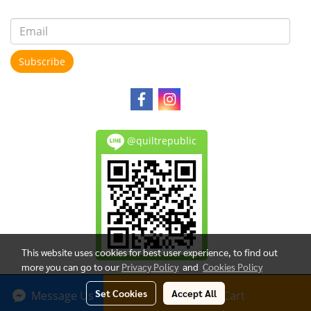
Subscribe
@quiltrepublic
This website uses cookies for best user experience, to find out
more you can go to our
Privacy Policy
and
Cookies Policy
Copy right by makewebeasy.com
Set Cookies
Accept All
Message Us
Add to Cart
Powered by
MakeWebEasy.com