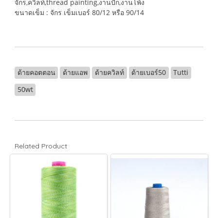
จักร,ควิลท์,thread painting,งานปัก,งานโพ้ง
ขนาดเข็ม : จักร เข็มเบอร์ 80/12 หรือ 90/14
ด้ายคอตตอน
ด้ายแอพ
ด้ายควิลท์
ด้ายเบอร์50
Tutti
50wt
Related Product