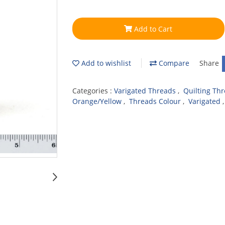
Add to Cart
Add to wishlist
Compare
Share
Categories :
Varigated Threads
,
Quilting Th
Orange/Yellow
,
Threads Colour
,
Varigated