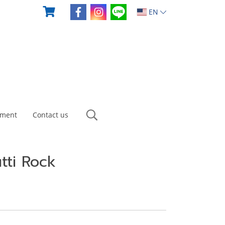
EN
yment
Contact us
tti Rock