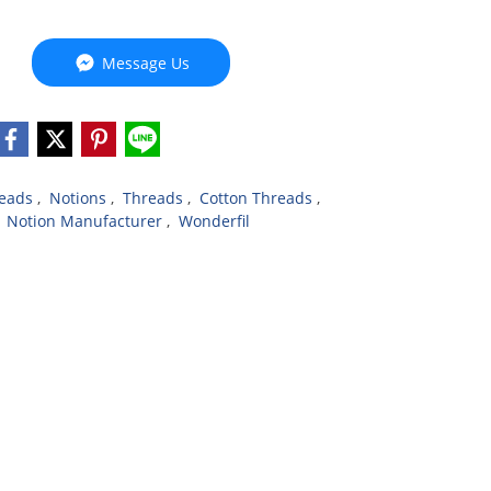
Message Us
reads
,
Notions
,
Threads
,
Cotton Threads
,
,
Notion Manufacturer
,
Wonderfil