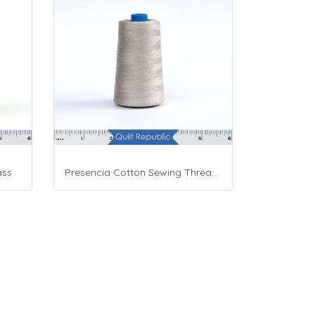
ass
Presencia Cotton Sewing Thread 3-ply 60wt 4882 Yards Grey