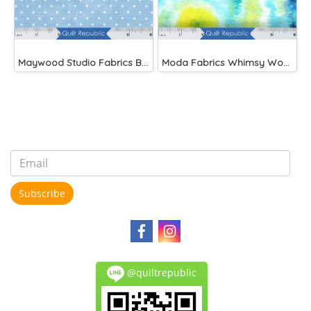
Maywood Studio Fabrics Beautiful Basics Blue
Moda Fabrics Whimsy Wonderland Shakedown Street Spiral Breeze
Subscribe
@quiltrepublic