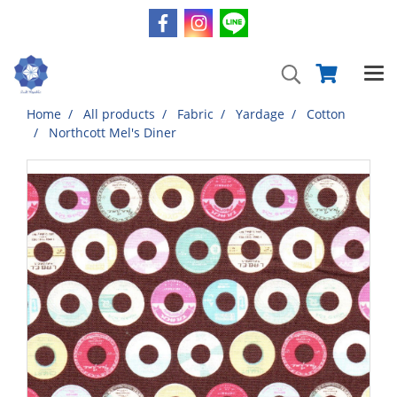
Home
All products
Fabric
Yardage
Cotton
Northcott Mel's Diner