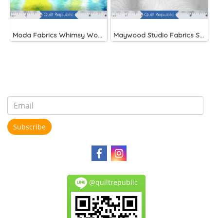
Moda Fabrics Whimsy Wonderland Shakedown Street Spiral Breeze
Maywood Studio Fabrics Solitaire Whites
Subscribe
@quiltrepublic