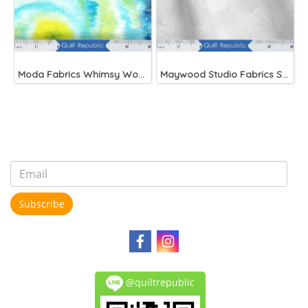
Moda Fabrics Whimsy Wonderland Shakedown Street Spiral Breeze
Maywood Studio Fabrics Solitaire Whites
Subscribe
@quiltrepublic