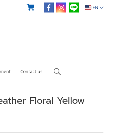
EN
yment
Contact us
ather Floral Yellow