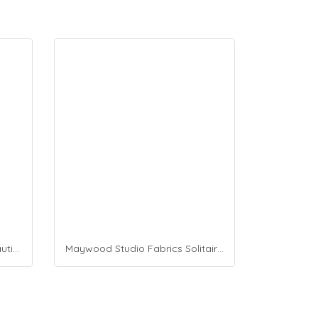
Maywood Studio Fabrics Beautiful Basics
Maywood Studio Fabrics Solitaire Whites