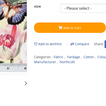
size
Add to Cart
Add to wishlist
Compare
Share
Categories :
Fabric
,
Yardage
,
Cotton
,
Colo
Manufacturer
,
Northcott