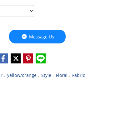
Message Us
ur
,
yellow/orange
,
Style
,
Floral
,
Fabric