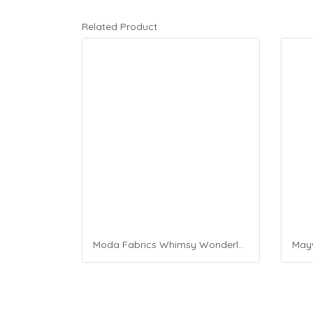
Related Product
Moda Fabrics Whimsy Wonderland Shakedown Street Spiral Breeze