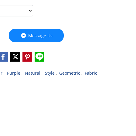
Message Us
ur
,
Purple
,
Natural
,
Style
,
Geometric
,
Fabric