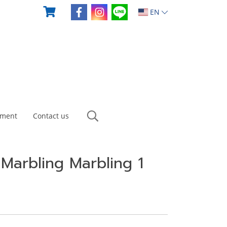
EN
yment
Contact us
 Marbling Marbling 1