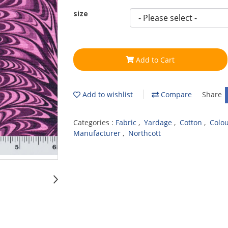
size
Add to Cart
Add to wishlist
Compare
Share
Categories :
Fabric
,
Yardage
,
Cotton
,
Colo
Manufacturer
,
Northcott