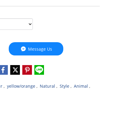
Message Us
ur
,
yellow/orange
,
Natural
,
Style
,
Animal
,