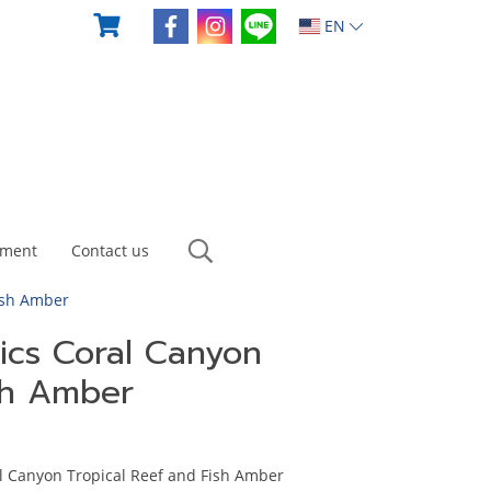
EN
yment
Contact us
ish Amber
ics Coral Canyon
ish Amber
l Canyon Tropical Reef and Fish Amber