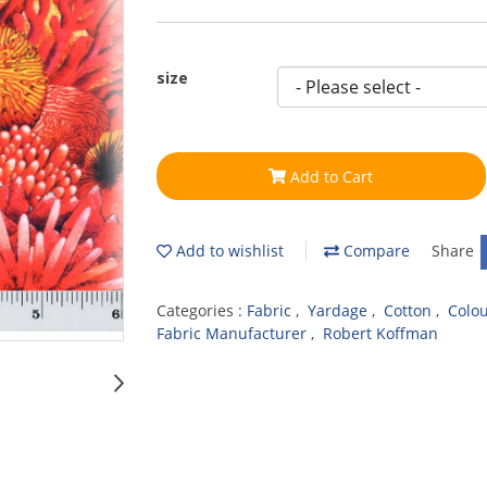
size
Add to Cart
Add to wishlist
Compare
Share
Categories :
Fabric
,
Yardage
,
Cotton
,
Colo
Fabric Manufacturer
,
Robert Koffman