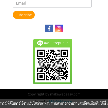
Subscribe
@quiltrepublic
Copy right by makewebeasy.com
Powered by
MakeWebEasy.com
บการณ์ที่ดีในการใช้งานเว็บไซต์ของท่าน ท่านสามารถอ่านรายละเอียดเพิ่มเติมได้ที่