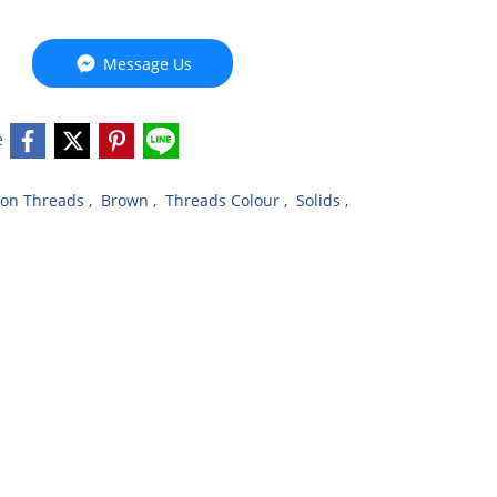
Message Us
e
ton Threads
,
Brown
,
Threads Colour
,
Solids
,