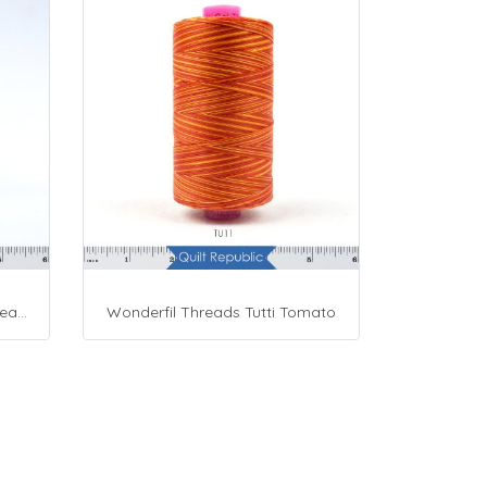
Presencia Cotton Sewing Thread 3-ply 60wt 4882 Yards Grey
Wonderfil Threads Tutti Tomato