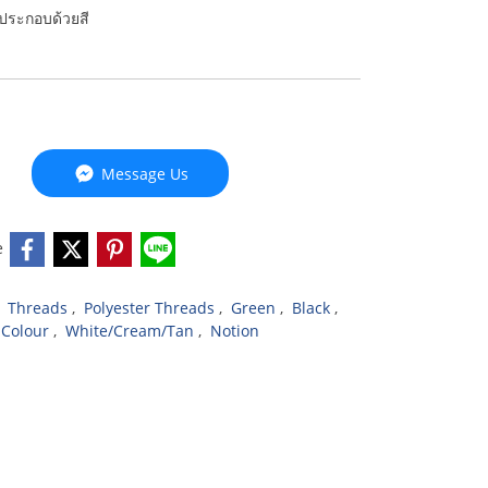
 ประกอบด้วยสี
Message Us
e
,
Threads
,
Polyester Threads
,
Green
,
Black
,
 Colour
,
White/Cream/Tan
,
Notion