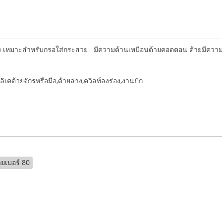
บาง เหมาะสำหรับกรอใส่กระสวย มีความด้านเหมือนด้ายคอตตอน ด้ายมีควา
ิเคด้วยจักรหรือมือ,ด้ายล่าง,ควิลท์ลงร่อง,งานปัก
ายเบอร์ 80